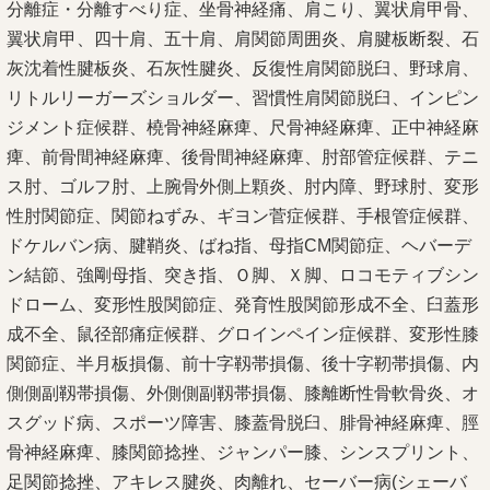
分離症・分離すべり症、坐骨神経痛、
肩こり、
翼状肩甲骨、
翼状肩甲
、四十肩、
五十肩、
肩関節周囲炎
、
肩腱板断裂、
石
灰沈着性腱板炎、石灰性腱炎
、
反復性肩関節脱臼、野球肩、
リトルリーガーズショルダー、習慣性肩関節脱臼、インピン
ジメント症候群、
橈骨神経麻痺、
尺骨神経麻痺、正中神経麻
痺、
前骨間神経麻痺、後骨間神経麻痺
、
肘部管症候群、
テニ
ス肘、ゴルフ肘、上腕骨外側上顆炎、
肘内障
、
野球肘、
変形
性肘関節症、関節ねずみ、ギヨン菅症候群、手根管症候群、
ドケルバン病、腱鞘炎、
ばね指、
母指CM関節症、
ヘバーデ
ン結節、
強剛母指
、突き指、Ｏ脚、Ｘ脚、ロコモティブシン
ドローム、
変形性股関節症、
発育性股関節形成不全、
臼蓋形
成不全、
鼠径部痛症候群、グロインペイン症候群、変形性膝
関節症、半月板損傷、前十字靱帯損傷、後十字靭帯損傷、内
側側副靱帯損傷、外側側副靱帯損傷、
膝離断性骨軟骨炎、
オ
スグッド病、スポーツ
障害、
膝蓋骨脱臼、
腓骨神経麻痺、脛
骨神経麻痺、
膝関節捻挫、ジャンパー膝、シンスプリント、
足関節捻挫、アキレス腱炎、肉離れ、セーバー病(シェーバ