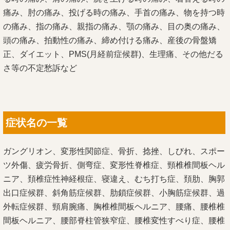
痛み、肘の痛み、投げる時の痛み、手首の痛み、物を持つ時
の痛み、指の痛み、親指の痛み、顎の痛み、目の奥の痛み、
頭の痛み、拍動性の痛み、締め付ける痛み、産後の骨盤矯
正、ダイエット、PMS(月経前症候群)、生理痛、その他だる
さ等の不定愁訴など
症状名の一覧
ガングリオン、変形性関節症、骨折、捻挫、しびれ、スポー
ツ外傷、疲労骨折、側弯症、変形性脊椎症、頸椎椎間板ヘル
ニア、頚椎症性神経根症、寝違え、むち打ち症、頚肋、胸郭
出口症候群、斜角筋症候群、肋鎖症候群、小胸筋症候群、過
外転症候群、頸肩腕痛、胸椎椎間板ヘルニア、腰痛、
腰椎椎
間板ヘルニア、
腰部脊柱管狭窄症、
腰椎変性すべり症、
腰椎